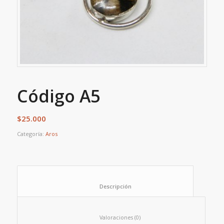
Código A5
$
25.000
Categoría:
Aros
						Descripción					
						Valoraciones (0)					