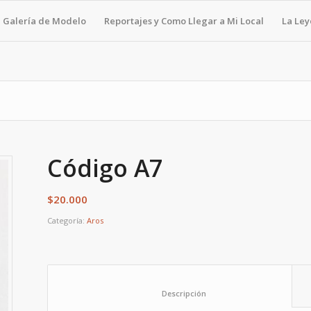
Galería de Modelo
Reportajes y Como Llegar a Mi Local
La Le
Código A7
$
20.000
Categoría:
Aros
						Descripción					