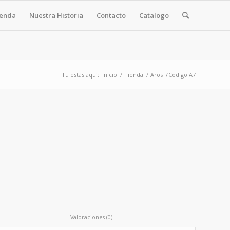
yenda
Nuestra Historia
Contacto
Catalogo
Tú estás aquí:
Inicio
/
Tienda
/
Aros
/
Código A7
						Valoraciones (0)					