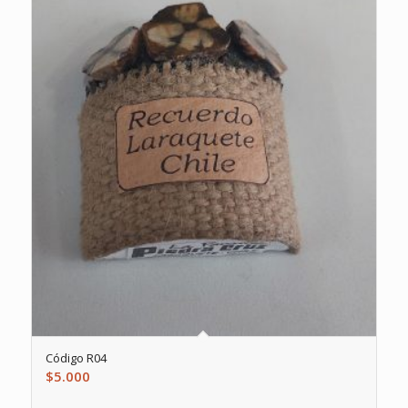
Código R04
$
5.000