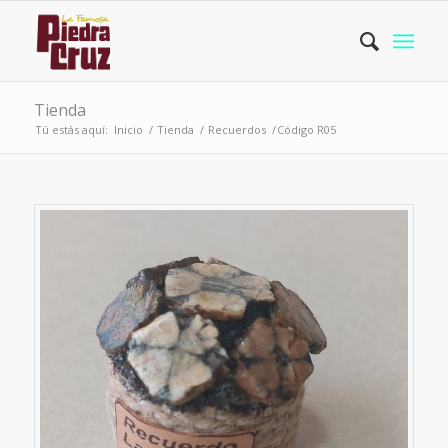
Tienda
Tú estás aquí:
Inicio
/
Tienda
/
Recuerdos
/
Código R05